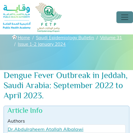
Skip to main content
Breadcrumbs
Home
Saudi Epidemiology Bulletin
Volume 31
Issue 1-2 January 2024
Dengue Fever Outbreak in Jeddah,
Saudi Arabia: September 2022 to
April 2023.
Article Info
Authors
Dr.Abdulraheem Atallah Albalawi